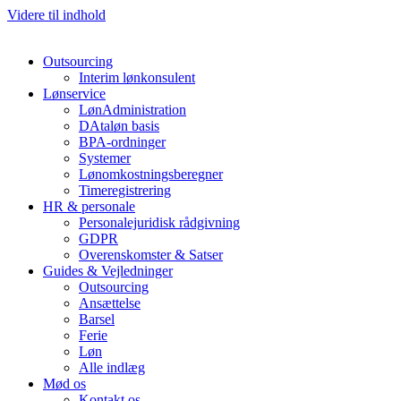
Videre til indhold
Outsourcing
Interim lønkonsulent
Lønservice
LønAdministration
DAtaløn basis
BPA-ordninger
Systemer
Lønomkostningsberegner
Timeregistrering
HR & personale
Personalejuridisk rådgivning
GDPR
Overenskomster & Satser
Guides & Vejledninger
Outsourcing
Ansættelse
Barsel
Ferie
Løn
Alle indlæg
Mød os
Kontakt os