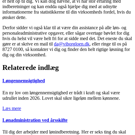
er helt op til dig. Vi kan dog nævne, at vi har stor erfaring med
indberetninger og kan endda også hjælpe dig med at udnytte
informationerne fra statistikkerne til din virksomheds fordel, hvis du
ønsker dette.
Derfor sidder vi også klar til at være din assistance på alle løn- og
personaleadministrative opgaver, eller sågar overtage bøvlet for dig
hvis du helst vil være helt fri for at sidde med det. Det eneste du skal
gøre er at skrive en mail til
da@viborgloen.dk
, eller ringe til os på
8727 0100, så kontakter vi dig og finder den helt rigtige løsning for
dig og din virksomhed.
Relaterede indlæg
Løngennemsigtighed
En ny lov om løngennemsigtighed er trådt i kraft og skal være
udrullet inden 2026. Lovet skal sikre ligeløn mellem kønnene.
Læs mere
Lønadministration ved årsskifte
Til dig der arbejder med lønindberetning. Her er seks ting du skal