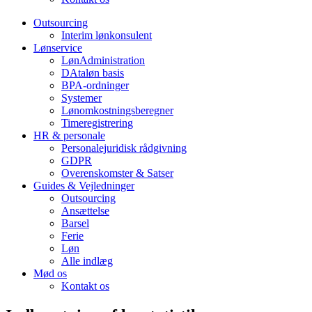
Outsourcing
Interim lønkonsulent
Lønservice
LønAdministration
DAtaløn basis
BPA-ordninger
Systemer
Lønomkostningsberegner
Timeregistrering
HR & personale
Personalejuridisk rådgivning
GDPR
Overenskomster & Satser
Guides & Vejledninger
Outsourcing
Ansættelse
Barsel
Ferie
Løn
Alle indlæg
Mød os
Kontakt os