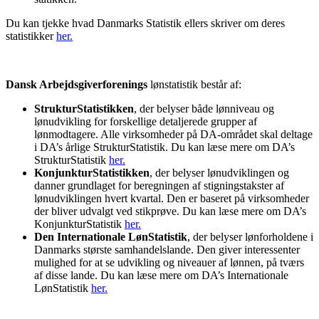
Du kan tjekke hvad Danmarks Statistik ellers skriver om deres
statistikker
her.
Dansk Arbejdsgiverforenings
lønstatistik består af:
StrukturStatistikken
, der belyser både lønniveau og
lønudvikling for forskellige detaljerede grupper af
lønmodtagere. Alle virksomheder på DA-området skal deltage
i DA’s årlige StrukturStatistik. Du kan læse mere om DA’s
StrukturStatistik
her.
KonjunkturStatistikken
, der belyser lønudviklingen og
danner grundlaget for beregningen af stigningstakster af
lønudviklingen hvert kvartal. Den er baseret på virksomheder
der bliver udvalgt ved stikprøve. Du kan læse mere om DA’s
KonjunkturStatistik
her.
Den Internationale LønStatistik
, der belyser lønforholdene i
Danmarks største samhandelslande. Den giver interessenter
mulighed for at se udvikling og niveauer af lønnen, på tværs
af disse lande. Du kan læse mere om DA’s Internationale
LønStatistik
her.