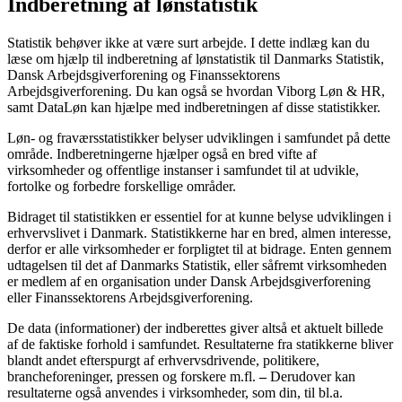
Indberetning af lønstatistik
Statistik behøver ikke at være surt arbejde. I dette indlæg kan du
læse om hjælp til indberetning af lønstatistik til Danmarks Statistik,
Dansk Arbejdsgiverforening og Finanssektorens
Arbejdsgiverforening. Du kan også se hvordan Viborg Løn & HR,
samt DataLøn kan hjælpe med indberetningen af disse statistikker.
Løn- og fraværsstatistikker belyser udviklingen i samfundet på dette
område. Indberetningerne hjælper også en bred vifte af
virksomheder og offentlige instanser i samfundet til at udvikle,
fortolke og forbedre forskellige områder.
Bidraget til statistikken er essentiel for at kunne belyse udviklingen i
erhvervslivet i Danmark. Statistikkerne har en bred, almen interesse,
derfor er alle virksomheder er forpligtet til at bidrage. Enten gennem
udtagelsen til det af Danmarks Statistik, eller såfremt virksomheden
er medlem af en organisation under Dansk Arbejdsgiverforening
eller Finanssektorens Arbejdsgiverforening.
De data (informationer) der indberettes giver altså et aktuelt billede
af de faktiske forhold i samfundet. Resultaterne fra statikkerne bliver
blandt andet efterspurgt af erhvervsdrivende, politikere,
brancheforeninger, pressen og forskere m.fl.
–
Derudover kan
resultaterne også anvendes i virksomheder, som din, til bl.a.