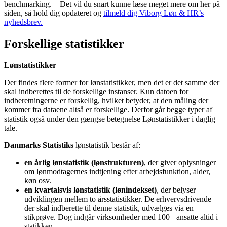
benchmarking. – Det vil du snart kunne læse meget mere om her på
siden, så hold dig opdateret og
tilmeld dig Viborg Løn & HR’s
nyhedsbrev.
Forskellige statistikker
Lønstatistikker
Der findes flere former for lønstatistikker, men det er det samme der
skal indberettes til de forskellige instanser. Kun datoen for
indberetningerne er forskellig, hvilket betyder, at den måling der
kommer fra dataene altså er forskellige. Derfor går begge typer af
statistik også under den gængse betegnelse Lønstatistikker i daglig
tale.
Danmarks Statistiks
lønstatistik består af:
en årlig lønstatistik (lønstrukturen)
, der giver oplysninger
om lønmodtagernes indtjening efter arbejdsfunktion, alder,
køn osv.
en kvartalsvis lønstatistik (lønindekset)
, der belyser
udviklingen mellem to årsstatistikker. De erhvervsdrivende
der skal indberette til denne statistik, udvælges via en
stikprøve. Dog indgår virksomheder med 100+ ansatte altid i
statikken.