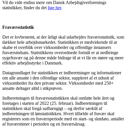
Vil du vide endnu mere om Dansk Arbejdsgiverforenings
statistikker, finder du det
lige her
.
Fraværsstatistik
Det er lovbestemt, at der årligt skal udarbejdes fraværsstatistik, som
dækker hele arbejdsmarkedet. Statistikken er medvirkende til at
skabe et overblik over virksomheder og offentlige instansers
fraværsindsats. Statistikkens overordnede formål er at nedbringe
sygefravær og på denne måde bidrage til at vi får en større og mere
effektiv arbejdsstyrke i Danmark.
Datagrundlaget for statistikken er indberetninger og informationer
om alle ansatte i den offentlige sektor, suppleret af et udsnit af
virksomheder fra den private sektor. Virksomheder med 250+
ansatte deltager altid i stikprøven.
Indberetningen til fraværsstatistikken skal omfatte hele året og
foretages i starten af 2022 (25. februar). Indberetningen til
statistikken skal forgå uafhængigt – og derfor særkilt af
indberetningen til lønstatistikken. Hvert tilfælde af fravær skal
registreres som en fraværsperiode med en start- og slutdato, antallet
af fraværstimer i perioden og en fraværsårsag.