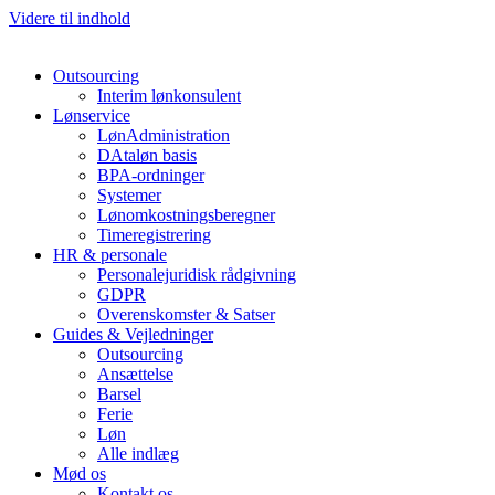
Videre til indhold
Outsourcing
Interim lønkonsulent
Lønservice
LønAdministration
DAtaløn basis
BPA-ordninger
Systemer
Lønomkostningsberegner
Timeregistrering
HR & personale
Personalejuridisk rådgivning
GDPR
Overenskomster & Satser
Guides & Vejledninger
Outsourcing
Ansættelse
Barsel
Ferie
Løn
Alle indlæg
Mød os
Kontakt os