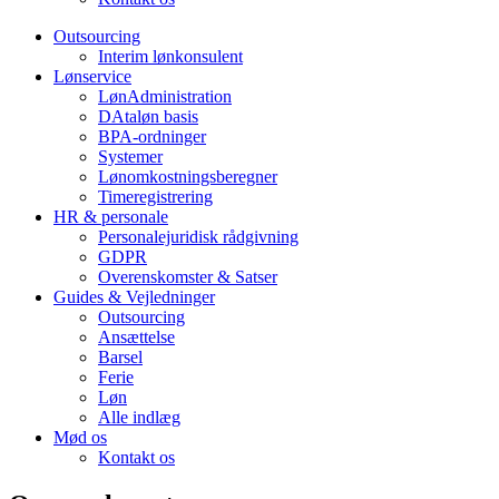
Outsourcing
Interim lønkonsulent
Lønservice
LønAdministration
DAtaløn basis
BPA-ordninger
Systemer
Lønomkostningsberegner
Timeregistrering
HR & personale
Personalejuridisk rådgivning
GDPR
Overenskomster & Satser
Guides & Vejledninger
Outsourcing
Ansættelse
Barsel
Ferie
Løn
Alle indlæg
Mød os
Kontakt os