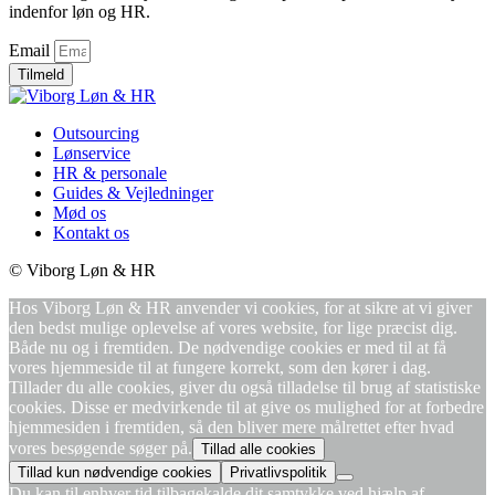
indenfor løn og HR.
Email
Tilmeld
Outsourcing
Lønservice
HR & personale
Guides & Vejledninger
Mød os
Kontakt os
© Viborg Løn & HR
Hos Viborg Løn & HR anvender vi cookies, for at sikre at vi giver
den bedst mulige oplevelse af vores website, for lige præcist dig.
Både nu og i fremtiden. De nødvendige cookies er med til at få
vores hjemmeside til at fungere korrekt, som den kører i dag.
Tillader du alle cookies, giver du også tilladelse til brug af statistiske
cookies. Disse er medvirkende til at give os mulighed for at forbedre
hjemmesiden i fremtiden, så den bliver mere målrettet efter hvad
vores besøgende søger på.
Tillad alle cookies
Tillad kun nødvendige cookies
Privatlivspolitik
Du kan til enhver tid tilbagekalde dit samtykke ved hjælp af