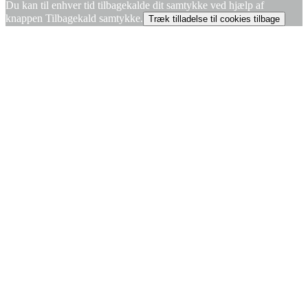
Du kan til enhver tid tilbagekalde dit samtykke ved hjælp af
knappen Tilbagekald samtykke.
Træk tilladelse til cookies tilbage