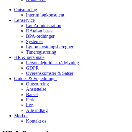
Outsourcing
Interim lønkonsulent
Lønservice
LønAdministration
DAtaløn basis
BPA-ordninger
Systemer
Lønomkostningsberegner
Timeregistrering
HR & personale
Personalejuridisk rådgivning
GDPR
Overenskomster & Satser
Guides & Vejledninger
Outsourcing
Ansættelse
Barsel
Ferie
Løn
Alle indlæg
Mød os
Kontakt os