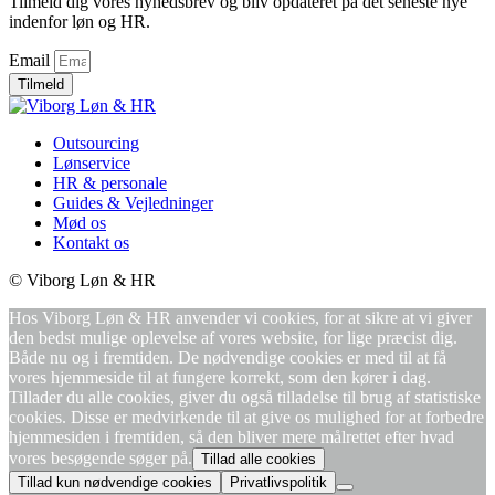
Tilmeld dig vores nyhedsbrev og bliv opdateret på det seneste nye
indenfor løn og HR.
Email
Tilmeld
Outsourcing
Lønservice
HR & personale
Guides & Vejledninger
Mød os
Kontakt os
© Viborg Løn & HR
Hos Viborg Løn & HR anvender vi cookies, for at sikre at vi giver
den bedst mulige oplevelse af vores website, for lige præcist dig.
Både nu og i fremtiden. De nødvendige cookies er med til at få
vores hjemmeside til at fungere korrekt, som den kører i dag.
Tillader du alle cookies, giver du også tilladelse til brug af statistiske
cookies. Disse er medvirkende til at give os mulighed for at forbedre
hjemmesiden i fremtiden, så den bliver mere målrettet efter hvad
vores besøgende søger på.
Tillad alle cookies
Tillad kun nødvendige cookies
Privatlivspolitik