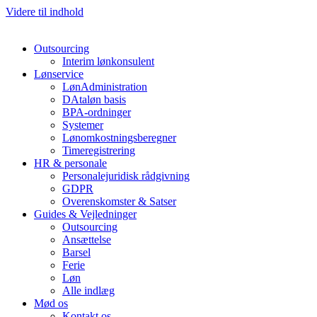
Videre til indhold
Outsourcing
Interim lønkonsulent
Lønservice
LønAdministration
DAtaløn basis
BPA-ordninger
Systemer
Lønomkostningsberegner
Timeregistrering
HR & personale
Personalejuridisk rådgivning
GDPR
Overenskomster & Satser
Guides & Vejledninger
Outsourcing
Ansættelse
Barsel
Ferie
Løn
Alle indlæg
Mød os
Kontakt os