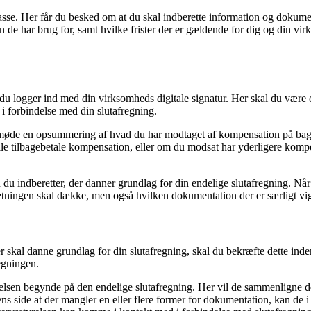
tkasse. Her får du besked om at du skal indberette information og dokume
n de har brug for, samt hvilke frister der er gældende for dig og din
or du logger ind med din virksomheds digitale signatur. Her skal du væ
i forbindelse med din slutafregning.
u møde en opsummering af hvad du har modtaget af kompensation på baggr
e tilbagebetale kompensation, eller om du modsat har yderligere kompensa
u indberetter, der danner grundlag for din endelige slutafregning. Når du
retningen skal dække, men også hvilken dokumentation der er særligt vig
kal danne grundlag for din slutafregning, skal du bekræfte dette inden 
regningen.
elsen begynde på den endelige slutafregning. Her vil de sammenligne de
s side at der mangler en eller flere former for dokumentation, kan de 