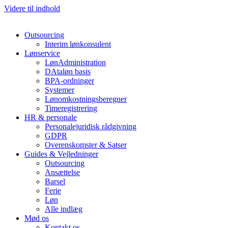
Videre til indhold
Outsourcing
Interim lønkonsulent
Lønservice
LønAdministration
DAtaløn basis
BPA-ordninger
Systemer
Lønomkostningsberegner
Timeregistrering
HR & personale
Personalejuridisk rådgivning
GDPR
Overenskomster & Satser
Guides & Vejledninger
Outsourcing
Ansættelse
Barsel
Ferie
Løn
Alle indlæg
Mød os
Kontakt os