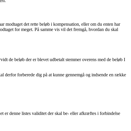
gen.
har modtaget det rette beløb i kompensation, eller om du enten har
r modtaget for meget. På samme vis vil det fremgå, hvordan du skal
rvidt de beløb der er blevet udbetalt stemmer overens med de beløb I
skal derfor forberede dig på at kunne gennemgå og indsende en række
 denne listes validitet der skal be- eller afkræftes i forbindelse