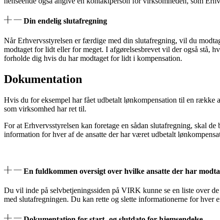
henseende også angive en kontaktperson for virksomheden, som Erhve
Din endelig slutafregning
Når Erhvervsstyrelsen er færdige med din slutafregning, vil du modtag
modtaget for lidt eller for meget. I afgørelsesbrevet vil der også stå,
forholde dig hvis du har modtaget for lidt i kompensation.
Dokumentation
Hvis du for eksempel har fået udbetalt lønkompensation til en række a
som virksomhed har ret til.
For at Erhvervsstyrelsen kan foretage en sådan slutafregning, skal d
information for hver af de ansatte der har været udbetalt lønkompensati
En fuldkommen oversigt over hvilke ansatte der har modta
Du vil inde på selvbetjeningssiden på VIRK kunne se en liste over de m
med slutafregningen. Du kan rette og slette informationerne for hver
Dokumentation for start- og slutdato for hjemsendelse