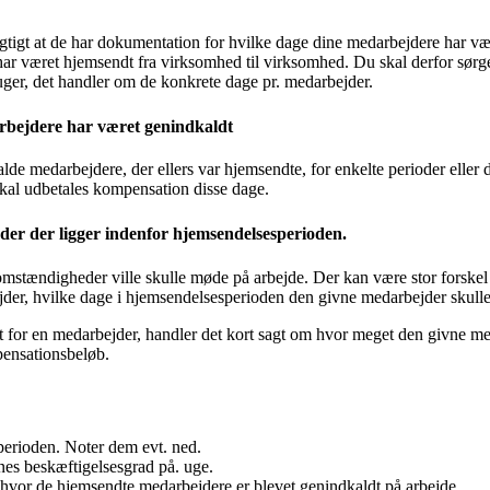
vigtigt at de har dokumentation for hvilke dage dine medarbejdere har v
ar været hjemsendt fra virksomhed til virksomhed. Du skal derfor sørg
er, det handler om de konkrete dage pr. medarbejder.
rbejdere har været genindkaldt
de medarbejdere, der ellers var hjemsendte, for enkelte perioder eller
 skal udbetales kompensation disse dage.
der der ligger indenfor hjemsendelsesperioden.
stændigheder ville skulle møde på arbejde. Der kan være stor forskel på
jder, hvilke dage i hjemsendelsesperioden den givne medarbejder skull
 for en medarbejder, handler det kort sagt om hvor meget den givne med
pensationsbeløb.
 perioden. Noter dem evt. ned.
nes beskæftigelsesgrad på. uge.
 hvor de hjemsendte medarbejdere er blevet genindkaldt på arbejde.