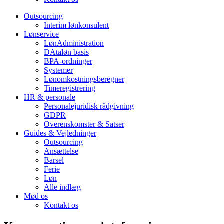
Outsourcing
Interim lønkonsulent
Lønservice
LønAdministration
DAtaløn basis
BPA-ordninger
Systemer
Lønomkostningsberegner
Timeregistrering
HR & personale
Personalejuridisk rådgivning
GDPR
Overenskomster & Satser
Guides & Vejledninger
Outsourcing
Ansættelse
Barsel
Ferie
Løn
Alle indlæg
Mød os
Kontakt os