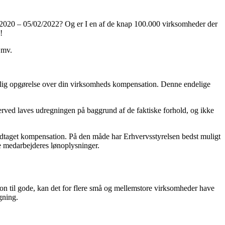
/2020 – 05/02/2022? Og er I en af de knap 100.000 virksomheder der
g!
 mv.
ndelig opgørelse over din virksomheds kompensation. Denne endelige
erved laves udregningen på baggrund af de faktiske forhold, og ikke
dtaget kompensation. På den måde har Erhvervsstyrelsen bedst muligt
e medarbejderes lønoplysninger.
on til gode, kan det for flere små og mellemstore virksomheder have
gning.