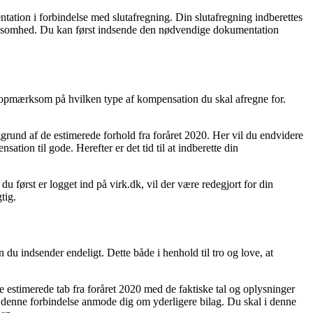
ntation i forbindelse med slutafregning. Din slutafregning indberettes
 virksomhed. Du kan først indsende den nødvendige dokumentation
re opmærksom på hvilken type af kompensation du skal afregne for.
und af de estimerede forhold fra foråret 2020. Her vil du endvidere
tion til gode. Herefter er det tid til at indberette din
 først er logget ind på virk.dk, vil der være redegjort for din
tig.
du indsender endeligt. Dette både i henhold til tro og love, at
 estimerede tab fra foråret 2020 med de faktiske tal og oplysninger
i denne forbindelse anmode dig om yderligere bilag. Du skal i denne