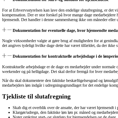
For at Erhvervsstyrelsen kan lave den endelige slutafregning, er det 
kompensation. Der er stor forskel på hvor mange dage medarbejdere h
hjemsendt. Det handler i denne sammenhæng ikke om måneder eller ug
Dokumentation for eventuelle dage, hvor hjemsendte meda
Nogle virksomheder valgte at gøre brug af muligheden for at genindkal
det angives tydeligt hvilke dage dette har været tilfældet, da der ikke
Dokumentation for kontraktuelle arbejdsdage i de lønperio
Kontraktuelle arbejdsdage er de dage en medarbejder under normale om
weekender og på helligdage. Det skal derfor fremgå for hver medarbe
Når du skal dokumentere den faktiske beskæftigelsesgrad og lønudgift
medarbejders løn indgår i udregningsgrundlaget for det endelige kom
Tjekliste til slutafregning
Skab dig et overblik over de ansatte, der har været hjemsendt i
Klargør/udregn, den faktiske løn løn pr. måned og medarbejder
Noter omkring start- og slutdato for hjemsendelsen og de dage,