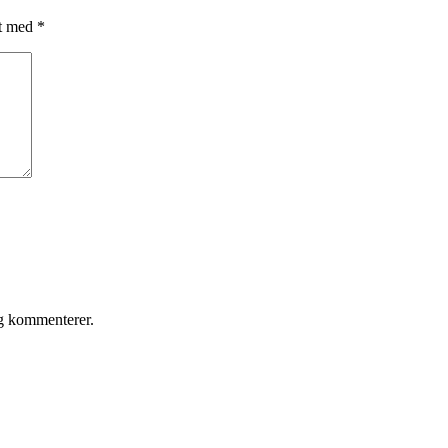
et med
*
eg kommenterer.