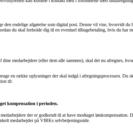
rvsstyrelsen kan komme i kontakt med i forbindelse med slutafregnin
e den endelige afgørelse som digital post. Denne vil vise, hvorvidt du 
 hvordan du skal forholde dig til en eventuel tilbagebetaling, hvis du ha
f dine medarbejdere (eller dem alle sammen), skal det nu afregnes, hvo
e bruge en række oplysninger der skal indgå i afregningsprocessen. Du 
on til:
get kompensation i perioden.
edarbejdere der er godkendt til at have modtaget lønkompensation. Det er
 enkelt medarbejder på VIRKs selvbetjeningsside.