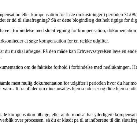
mpensation eller kompensation for faste omkostninger i perioden 31/08
et er tid til slutafregning? Så er dette blogindlæg det helt rigtige for di
 have i forbindelse med slutafregning for kompensation, dokumentation
virksomheder at søge kompensation for en række udgifter.
rer at du nu skal afregne. På den måde kan Erhvervsstyrelsen lave en e
.
okumentation om de faktiske forhold i forbindelse med nedlukningen. H
samle mest mulig dokumentation for udgifter i perioden hvor du har mo
 være alt fra aftaler om dine ansattes hjemsendelser og dine hjemsendt
ale kompensation tilbage, eller at du modsat har yderligere kompensati
erblik over processen, så du er klædt på til at indberette til din slutafre