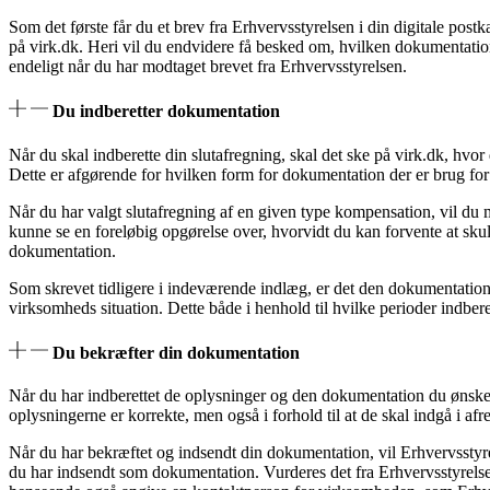
Som det første får du et brev fra Erhvervsstyrelsen i din digitale pos
på virk.dk. Heri vil du endvidere få besked om, hvilken dokumentatio
endeligt når du har modtaget brevet fra Erhvervsstyrelsen.
Du indberetter dokumentation
Når du skal indberette din slutafregning, skal det ske på virk.dk, hv
Dette er afgørende for hvilken form for dokumentation der er brug for 
Når du har valgt slutafregning af en given type kompensation, vil d
kunne se en foreløbig opgørelse over, hvorvidt du kan forvente at skull
dokumentation.
Som skrevet tidligere i indeværende indlæg, er det den dokumentation d
virksomheds situation. Dette både i henhold til hvilke perioder indbe
Du bekræfter din dokumentation
Når du har indberettet de oplysninger og den dokumentation du ønsker s
oplysningerne er korrekte, men også i forhold til at de skal indgå i af
Når du har bekræftet og indsendt din dokumentation, vil Erhvervsstyr
du har indsendt som dokumentation. Vurderes det fra Erhvervsstyrelsen