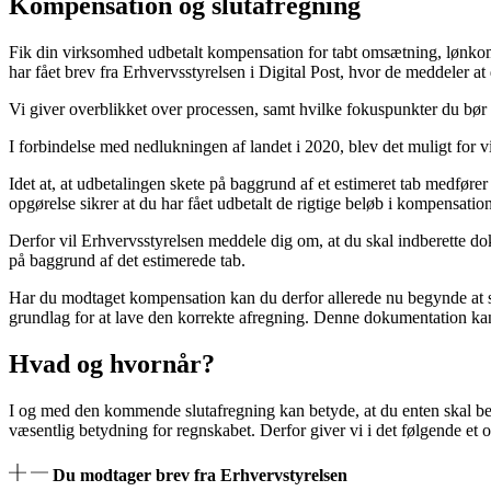
Kompensation og slutafregning
Fik din virksomhed udbetalt kompensation for tabt omsætning, lønko
har fået brev fra Erhvervsstyrelsen i Digital Post, hvor de meddeler at d
Vi giver overblikket over processen, samt hvilke fokuspunkter du bør
I forbindelse med nedlukningen af landet i 2020, blev det muligt for 
Idet at, at udbetalingen skete på baggrund af et estimeret tab medfø
opgørelse sikrer at du har fået udbetalt de rigtige beløb i kompensation
Derfor vil Erhvervsstyrelsen meddele dig om, at du skal indberette d
på baggrund af det estimerede tab.
Har du modtaget kompensation kan du derfor allerede nu begynde at 
grundlag for at lave den korrekte afregning. Denne dokumentation kan
Hvad og hvornår?
I og med den kommende slutafregning kan betyde, at du enten skal bet
væsentlig betydning for regnskabet. Derfor giver vi i det følgende et ov
Du modtager brev fra Erhvervstyrelsen